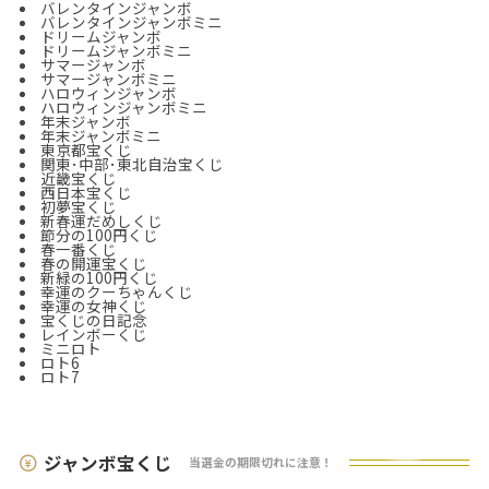
バレンタインジャンボ
バレンタインジャンボミニ
ドリームジャンボ
ドリームジャンボミニ
サマージャンボ
サマージャンボミニ
ハロウィンジャンボ
ハロウィンジャンボミニ
年末ジャンボ
年末ジャンボ
ミニ
東京都宝くじ
関東･中部･東北自治宝くじ
近畿宝くじ
西日本宝くじ
初夢宝くじ
新春運だめしくじ
節分の100円くじ
春一番くじ
春の開運宝くじ
新緑の100円くじ
幸運のクーちゃんくじ
幸運の女神くじ
宝くじの日記念
レインボーくじ
ミニロト
ロト6
ロト7
ジャンボ宝くじ
当選金の期限切れに注意！