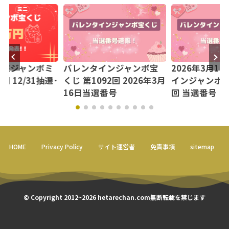
【年末ジャンボミ
バレンタインジャンボ宝
2026年3月1
回 12/31抽選･
くじ 第1092回 2026年3月
インジャンボミニ
16日当選番号
回 当選番号
HOME
Privacy Policy
サイト運営者
免責事項
sitemap
© Copyright 2012~2026 hetarechan.com無断転載を禁じます