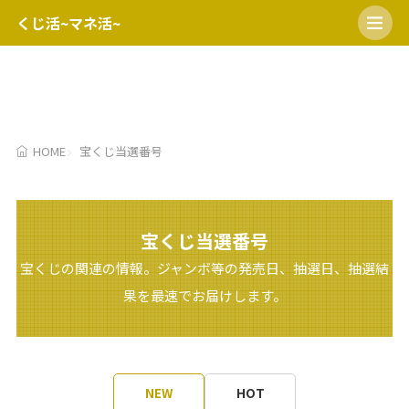
くじ活~マネ活~
HOME
開運日
宝くじの日
ミニロト
ロト６
ロト7
HOME
宝くじ当選番号
宝くじ当選番号
宝くじの関連の情報。ジャンボ等の発売日、抽選日、抽選結
果を最速でお届けします。
NEW
HOT