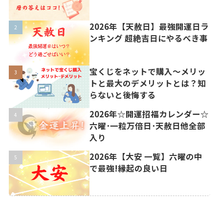
2026年【天赦日】最強開運日ラ
ンキング 超絶吉日にやるべき事
宝くじをネットで購入〜メリッ
トと最大のデメリットとは？知
らないと後悔する
2026年☆開運招福カレンダー☆
六曜･一粒万倍日･天赦日他全部
入り
2026年【大安 一覧】六曜の中
で最強!縁起の良い日