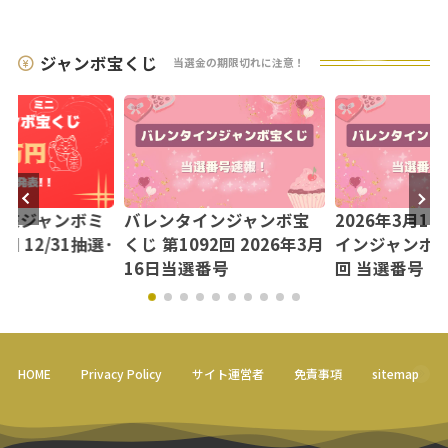
ジャンボ宝くじ
当選金の期限切れに注意！
【年末ジャンボミ
バレンタインジャンボ宝
2026年3月1
回 12/31抽選･
くじ 第1092回 2026年3月
インジャンボミニ
16日当選番号
回 当選番号
HOME
Privacy Policy
サイト運営者
免責事項
sitemap