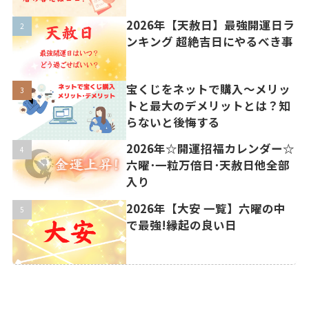
2026年【天赦日】最強開運日ラ
ンキング 超絶吉日にやるべき事
宝くじをネットで購入〜メリッ
トと最大のデメリットとは？知
らないと後悔する
2026年☆開運招福カレンダー☆
六曜･一粒万倍日･天赦日他全部
入り
2026年【大安 一覧】六曜の中
で最強!縁起の良い日