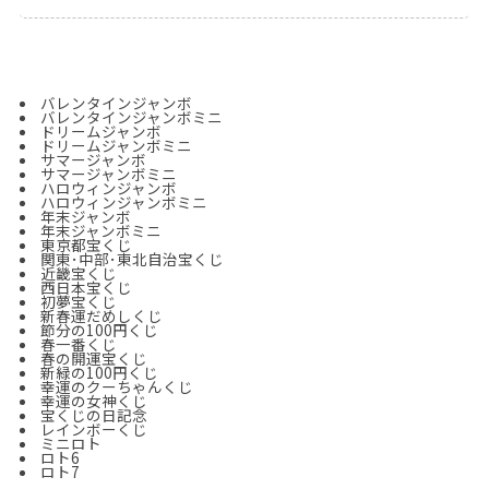
バレンタインジャンボ
バレンタインジャンボミニ
ドリームジャンボ
ドリームジャンボミニ
サマージャンボ
サマージャンボミニ
ハロウィンジャンボ
ハロウィンジャンボミニ
年末ジャンボ
年末ジャンボ
ミニ
東京都宝くじ
関東･中部･東北自治宝くじ
近畿宝くじ
西日本宝くじ
初夢宝くじ
新春運だめしくじ
節分の100円くじ
春一番くじ
春の開運宝くじ
新緑の100円くじ
幸運のクーちゃんくじ
幸運の女神くじ
宝くじの日記念
レインボーくじ
ミニロト
ロト6
ロト7