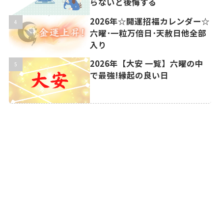
らないと後悔する
2026年☆開運招福カレンダー☆
六曜･一粒万倍日･天赦日他全部
入り
2026年【大安 一覧】六曜の中
で最強!縁起の良い日