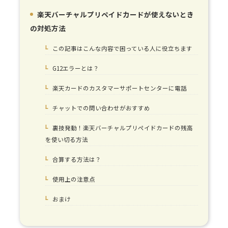
楽天バーチャルプリペイドカードが使えないとき
1.
の対処方法
この記事はこんな内容で困っている人に役立ちます
1-1.
G12エラーとは？
1-1-1.
楽天カードのカスタマーサポートセンターに電話
1-1-2.
チャットでの問い合わせがおすすめ
1-2.
裏技発動！楽天バーチャルプリペイドカードの残高
1-3.
を使い切る方法
合算する方法は？
1-3-1.
使用上の注意点
1-3-2.
おまけ
1-3-3.