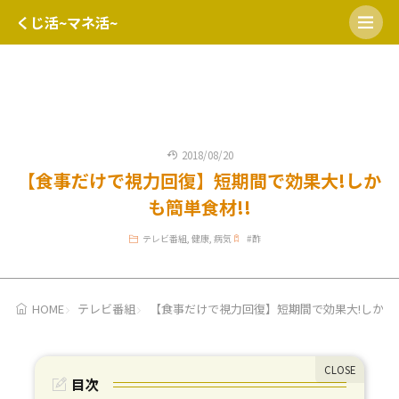
くじ活~マネ活~
HOME
開運日
宝くじの日
ミニロト
ロト６
ロト7
2018/08/20
【食事だけで視力回復】短期間で効果大!しか
も簡単食材!!
テレビ番組
,
健康
,
病気
#
酢
HOME
テレビ番組
【食事だけで視力回復】短期間で効果大!しかも簡
目次