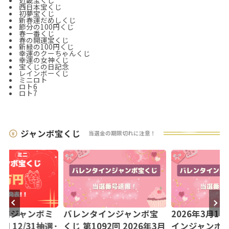
西日本宝くじ
初夢宝くじ
新春運だめしくじ
節分の100円くじ
春一番くじ
春の開運宝くじ
新緑の100円くじ
幸運のクーちゃんくじ
幸運の女神くじ
宝くじの日記念
レインボーくじ
ミニロト
ロト6
ロト7
ジャンボ宝くじ
当選金の期限切れに注意！
【年末ジャンボミ
バレンタインジャンボ宝
2026年3月1
回 12/31抽選･
くじ 第1092回 2026年3月
インジャンボミニ