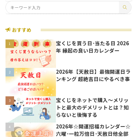
おすすめ
宝くじを買う日･当たる日 2026
年 縁起の良い日カレンダー
2026年【天赦日】最強開運日ラ
ンキング 超絶吉日にやるべき事
宝くじをネットで購入〜メリッ
トと最大のデメリットとは？知
らないと後悔する
2026年☆開運招福カレンダー☆
六曜･一粒万倍日･天赦日他全部