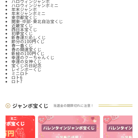
ハロウィンジャンボ
ハロウィンジャンボミニ
年末ジャンボ
年末ジャンボ
ミニ
東京都宝くじ
関東･中部･東北自治宝くじ
近畿宝くじ
西日本宝くじ
初夢宝くじ
新春運だめしくじ
節分の100円くじ
春一番くじ
春の開運宝くじ
新緑の100円くじ
幸運のクーちゃんくじ
幸運の女神くじ
宝くじの日記念
レインボーくじ
ミニロト
ロト6
ロト7
ジャンボ宝くじ
当選金の期限切れに注意！