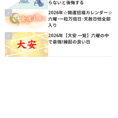
らないと後悔する
2026年☆開運招福カレンダー☆
六曜･一粒万倍日･天赦日他全部
入り
2026年【大安 一覧】六曜の中
で最強!縁起の良い日