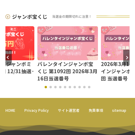
ジャンボ宝くじ
当選金の期限切れに注意！
【年末ジャンボミ
バレンタインジャンボ宝
2026年3月1
回 12/31抽選･
くじ 第1092回 2026年3月
インジャンボミニ
16日当選番号
回 当選番号
HOME
Privacy Policy
サイト運営者
免責事項
sitemap