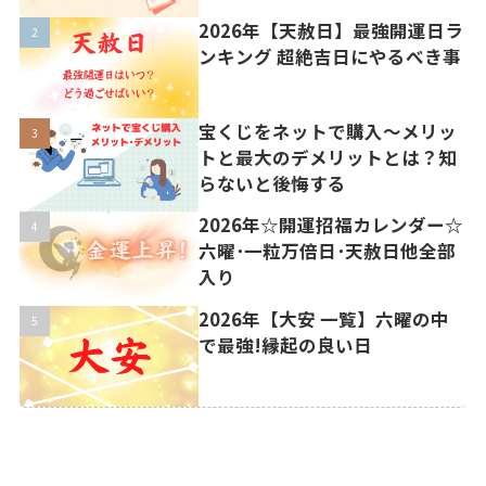
2026年【天赦日】最強開運日ラ
ンキング 超絶吉日にやるべき事
宝くじをネットで購入〜メリッ
トと最大のデメリットとは？知
らないと後悔する
2026年☆開運招福カレンダー☆
六曜･一粒万倍日･天赦日他全部
入り
2026年【大安 一覧】六曜の中
で最強!縁起の良い日