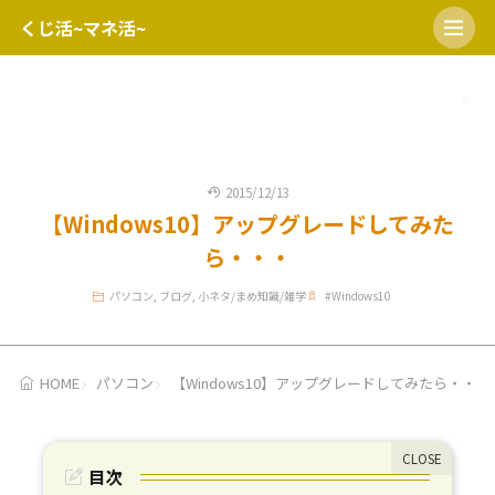
くじ活~マネ活~
HOME
開運日
宝くじの日
ミニロト
ロト６
ロト7
2015/12/13
【Windows10】アップグレードしてみた
ら・・・
パソコン
,
ブログ
,
小ネタ/まめ知識/雑学
#
Windows10
HOME
パソコン
【Windows10】アップグレードしてみたら・・・
目次