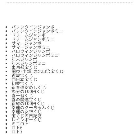
バレンタインジャンボ
バレンタインジャンボミニ
ドリームジャンボ
ドリームジャンボミニ
サマージャンボ
サマージャンボミニ
ハロウィンジャンボ
ハロウィンジャンボミニ
年末ジャンボ
年末ジャンボ
ミニ
東京都宝くじ
関東･中部･東北自治宝くじ
近畿宝くじ
西日本宝くじ
初夢宝くじ
新春運だめしくじ
節分の100円くじ
春一番くじ
春の開運宝くじ
新緑の100円くじ
幸運のクーちゃんくじ
幸運の女神くじ
宝くじの日記念
レインボーくじ
ミニロト
ロト6
ロト7