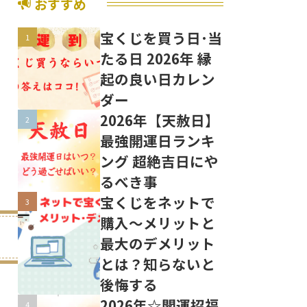
おすすめ
宝くじを買う日･当
たる日 2026年 縁
起の良い日カレン
ダー
2026年【天赦日】
最強開運日ランキ
ング 超絶吉日にや
るべき事
宝くじをネットで
購入〜メリットと
最大のデメリット
とは？知らないと
後悔する
2026年☆開運招福