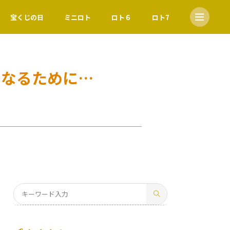
宝くじの日
ミニロト
ロト６
ロト7
になるために…