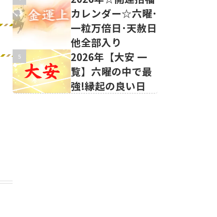
カレンダー☆六曜･
一粒万倍日･天赦日
他全部入り
2026年【大安 一
覧】六曜の中で最
強!縁起の良い日