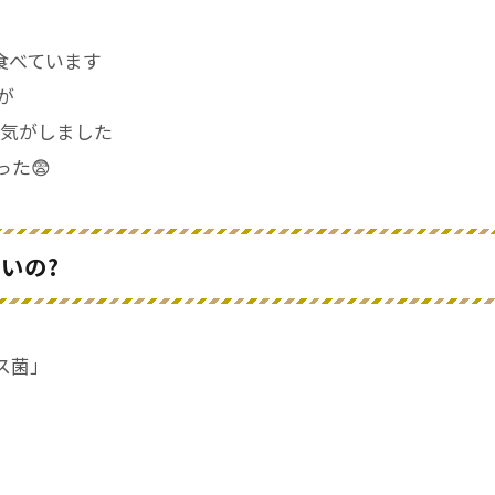
食べています
が
い気がしました
た😨
ないの?
ス菌」