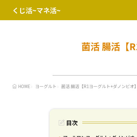
くじ活~マネ活~
菌活 腸活【
HOME
ヨーグルト
菌活 腸活【R1ヨーグルト+ダノンビ
目次