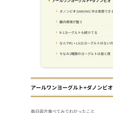
アールワンヨーグルト+ダノンビオ
1.
ダノンビオ DANONビオは実感でき
1-1.
腸内環境が整う
1-1-1.
R-1ヨーグルトも続けてる
1-2.
なんでR1 + LG21ヨーグルトはないの
1-3.
ちなみ2種類のヨーグルトは昼と夜
1-3-1.
アールワンヨーグルト+ダノンビオ
毎日両方食べてみてわかったこと