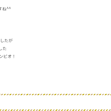
ね^^
ましたが
した
ンビオ！