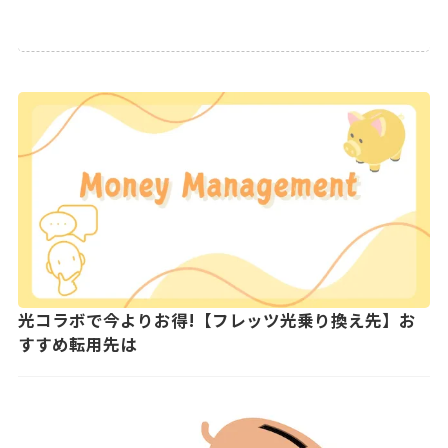
光コラボで今よりお得!【フレッツ光乗り換え先】お
すすめ転用先は