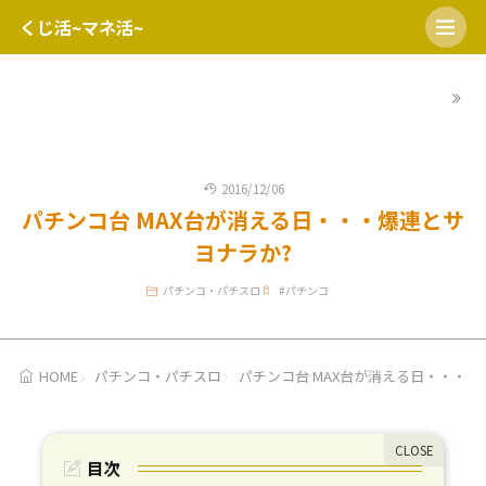
くじ活~マネ活~
HOME
開運日
宝くじの日
ミニロト
ロト６
ロト7
2016/12/06
パチンコ台 MAX台が消える日・・・爆連とサ
ヨナラか?
パチンコ・パチスロ
#
パチンコ
HOME
パチンコ・パチスロ
パチンコ台 MAX台が消える日・・・爆
目次